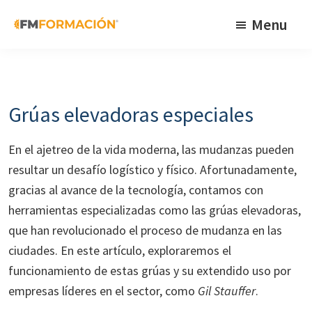
Skip
Skip
Skip
Menu
to
to
to
primary
main
footer
FM
Cursos
Formación
navigation
content
de
fabricación
Grúas elevadoras especiales
mecánica
En el ajetreo de la vida moderna, las mudanzas pueden
resultar un desafío logístico y físico. Afortunadamente,
gracias al avance de la tecnología, contamos con
herramientas especializadas como las grúas elevadoras,
que han revolucionado el proceso de mudanza en las
ciudades. En este artículo, exploraremos el
funcionamiento de estas grúas y su extendido uso por
empresas líderes en el sector, como
Gil Stauffer
.