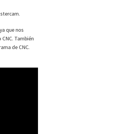
astercam.
 ya que nos
o CNC. También
grama de CNC.