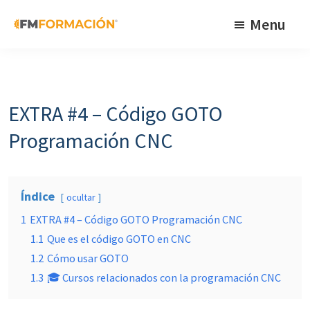
Skip
Skip
Skip
Menu
to
to
to
primary
main
footer
FM
Cursos
Formación
navigation
content
de
fabricación
EXTRA #4 – Código GOTO
mecánica
Programación CNC
Índice
ocultar
1
EXTRA #4 – Código GOTO Programación CNC
1.1
Que es el código GOTO en CNC
1.2
Cómo usar GOTO
1.3
🎓 Cursos relacionados con la programación CNC