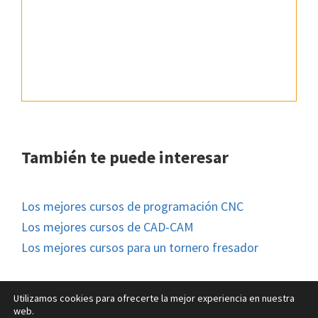
También te puede interesar
Los mejores cursos de programación CNC
Los mejores cursos de CAD-CAM
Los mejores cursos para un tornero fresador
Utilizamos cookies para ofrecerte la mejor experiencia en nuestra
web.