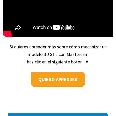
Si quieres aprender más sobre cómo mecanizar un
modelo 3D STL con Mastercam
haz clic en el siguiente botón. ▼
QUIERO APRENDER