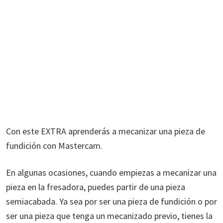
Con este EXTRA aprenderás a mecanizar una pieza de
fundición con Mastercam.
En algunas ocasiones, cuando empiezas a mecanizar una
pieza en la fresadora, puedes partir de una pieza
semiacabada. Ya sea por ser una pieza de fundición o por
ser una pieza que tenga un mecanizado previo, tienes la