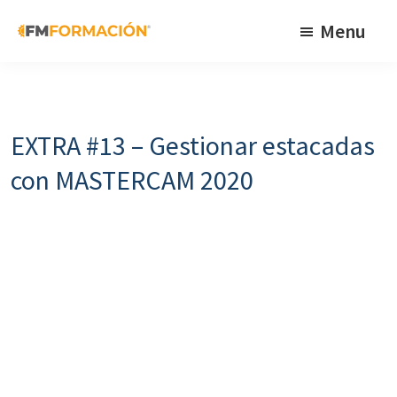
Skip
Skip
Skip
Menu
to
to
to
primary
main
footer
FM
Cursos
Formación
navigation
content
de
fabricación
EXTRA #13 – Gestionar estacadas
mecánica
con MASTERCAM 2020