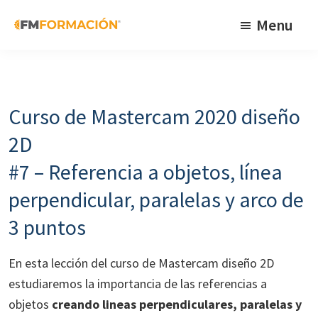
Skip
Skip
Skip
Menu
to
to
to
primary
main
footer
FM
Cursos
Formación
navigation
content
de
fabricación
Curso de Mastercam 2020 diseño
mecánica
2D
#7 – Referencia a objetos, línea
perpendicular, paralelas y arco de
3 puntos
En esta lección del curso de Mastercam diseño 2D
estudiaremos la importancia de las referencias a
objetos
creando lineas perpendiculares, paralelas y